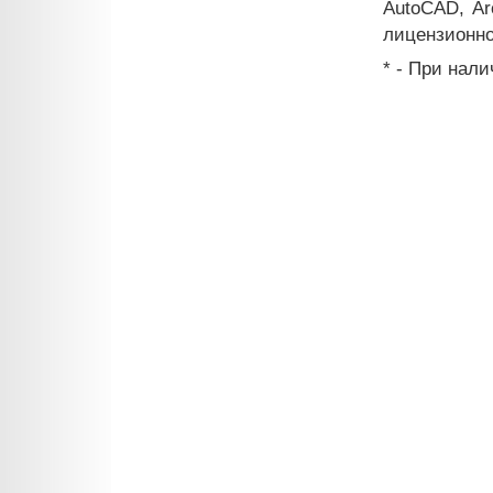
AutoCAD, Ar
лицензионно
* - При нал