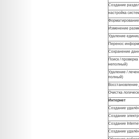
Создание раздела
настройка систе
Форматирование л
Изменение размер
Удаление едини
Перенос информац
Сохранение данн
Поиск / проверка
неполный)
Удаление / лечен
полный)
Восстановление д
Очистка логическ
Интернет
Создание удалён
Создание электро
Создание Interne
Создание удалён
Обучение работе 