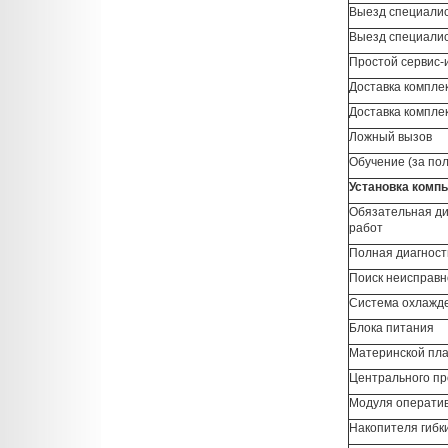
Выезд специалис
Выезд специалис
Простой сервис-и
Доставка компле
Доставка компле
Ложный вызов
Обучение (за по
Установка комп
Обязательная ди
работ
Полная диагност
Поиск неисправн
Система охлажде
Блока питания
Материнской пл
Центрального п
Модуля операти
Накопителя гибк